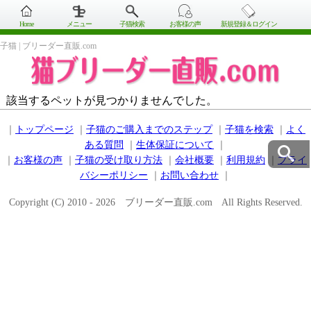
Home
メニュー
子猫検索
お客様の声
新規登録＆ログイン
子猫 | ブリーダー直販.com
該当するペットが見つかりませんでした。
｜
トップページ
｜
子猫のご購入までのステップ
｜
子猫を検索
｜
よく
ある質問
｜
生体保証について
｜
｜
お客様の声
｜
子猫の受け取り方法
｜
会社概要
｜
利用規約
｜
プライ
バシーポリシー
｜
お問い合わせ
｜
Copyright (C) 2010 - 2026 ブリーダー直販.com All Rights Reserved.