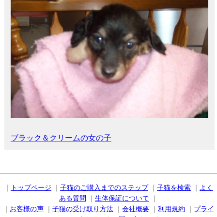
ブラック＆クリームの女の子
｜
トップページ
｜
子猫のご購入までのステップ
｜
子猫を検索
｜
よく
ある質問
｜
生体保証について
｜
｜
お客様の声
｜
子猫の受け取り方法
｜
会社概要
｜
利用規約
｜
プライ