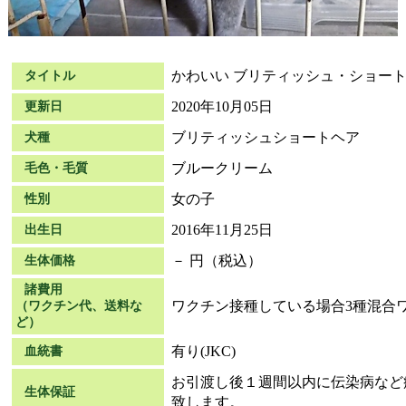
かわいい ブリティッシュ・ショー
タイトル
2020年10月05日
更新日
ブリティッシュショートヘア
犬種
ブルークリーム
毛色・毛質
女の子
性別
2016年11月25日
出生日
－ 円（税込）
生体価格
諸費用
ワクチン接種している場合3種混合ワク
（ワクチン代、送料な
ど）
有り(JKC)
血統書
お引渡し後１週間以内に伝染病など
生体保証
致します。