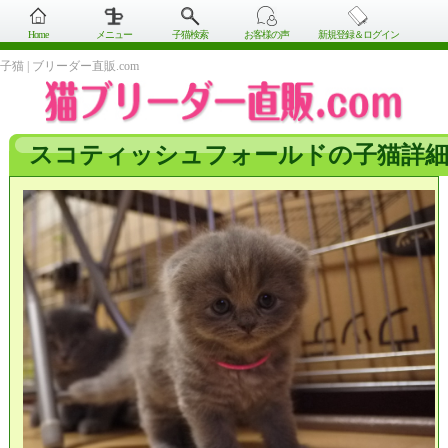
Home
メニュー
子猫検索
お客様の声
新規登録＆ログイン
子猫 | ブリーダー直販.com
スコティッシュフォールドの子猫詳