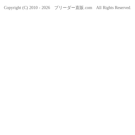
Copyright (C) 2010 - 2026 ブリーダー直販.com All Rights Reserved.