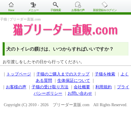
Home
メニュー
子猫検索
お客様の声
新規登録＆ログイン
子猫 | ブリーダー直販.com
犬のトイレの躾けは、いつからすればいいですか？
お引渡しをしたその日から行ってください。
｜
トップページ
｜
子猫のご購入までのステップ
｜
子猫を検索
｜
よく
ある質問
｜
生体保証について
｜
｜
お客様の声
｜
子猫の受け取り方法
｜
会社概要
｜
利用規約
｜
プライ
バシーポリシー
｜
お問い合わせ
｜
Copyright (C) 2010 - 2026 ブリーダー直販.com All Rights Reserved.