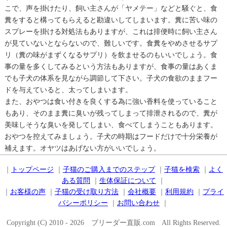
こで、声を掛けたり、飼い主さんが「ヤメテー」などと騒ぐと、食
糞をすると構ってもらえると勘違いしてしまいます。糞に苦い味の
スプレーを掛ける対処法もありますが、これは排便時に飼い主さん
が見ていないとならないので、難しいです。食糞をやめさせるサプ
リ（糞の味がまずくなるサプリ）を飲ませるのもいいでしょう。食
事の量を多くしてみるという方法もありますが、食事の量はあくま
でも子犬の体系を見ながら調節して下さい。子犬の食欲のままフー
ドを与えていると、太ってしまいます。
また、おやつは食い付きを良くする為に強い香料を使っていること
もあり、そのまま糞に臭いが残ってしまって排泄されるので、糞が
美味しそうな臭いを発してしまい、食べてしまうこともあります。
おやつを控えてみましょう。子犬の時期はフードだけで十分栄養が
補えます。オヤツはあげない方がいいでしょう。
｜
トップページ
｜
子猫のご購入までのステップ
｜
子猫を検索
｜
よく
ある質問
｜
生体保証について
｜
｜
お客様の声
｜
子猫の受け取り方法
｜
会社概要
｜
利用規約
｜
プライ
バシーポリシー
｜
お問い合わせ
｜
Copyright (C) 2010 - 2026 ブリーダー直販.com All Rights Reserved.