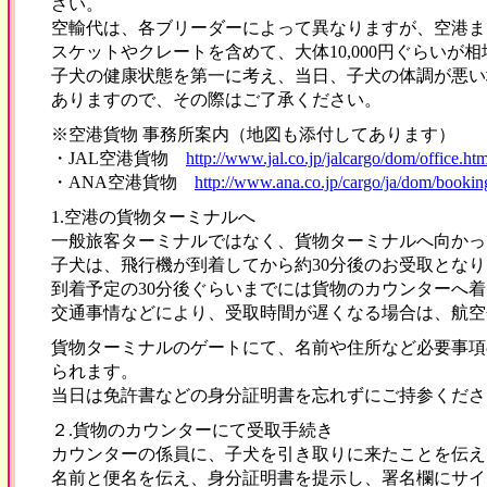
さい。
空輸代は、各ブリーダーによって異なりますが、空港ま
スケットやクレートを含めて、大体10,000円ぐらいが相場
子犬の健康状態を第一に考え、当日、子犬の体調が悪い
ありますので、その際はご了承ください。
※空港貨物 事務所案内（地図も添付してあります）
・JAL空港貨物
http://www.jal.co.jp/jalcargo/dom/office.htm
・ANA空港貨物
http://www.ana.co.jp/cargo/ja/dom/bookin
1.空港の貨物ターミナルへ
一般旅客ターミナルではなく、貨物ターミナルへ向かっ
子犬は、飛行機が到着してから約30分後のお受取とな
到着予定の30分後ぐらいまでには貨物のカウンターへ
交通事情などにより、受取時間が遅くなる場合は、航空
貨物ターミナルのゲートにて、名前や住所など必要事項
られます。
当日は免許書などの身分証明書を忘れずにご持参くださ
２.貨物のカウンターにて受取手続き
カウンターの係員に、子犬を引き取りに来たことを伝え
名前と便名を伝え、身分証明書を提示し、署名欄にサイ