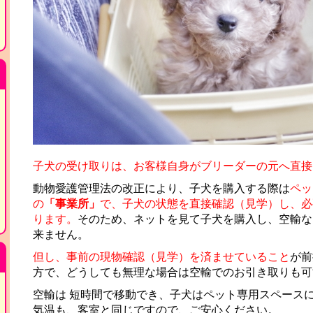
子犬の受け取りは、お客様自身がブリーダーの元へ直接
動物愛護管理法の改正により、子犬を購入する際は
ペッ
の
「事業所」
で、子犬の状態を直接確認（見学）し、必
ります。
そのため、ネットを見て子犬を購入し、空輸な
来ません。
但し、事前の現物確認（見学）を済ませていること
が前
方で、どうしても無理な場合は空輸でのお引き取りも可
空輸は 短時間で移動でき、子犬はペット専用スペース
気温も、客室と同じですので、ご安心ください。